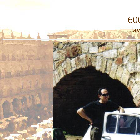
60
Ja